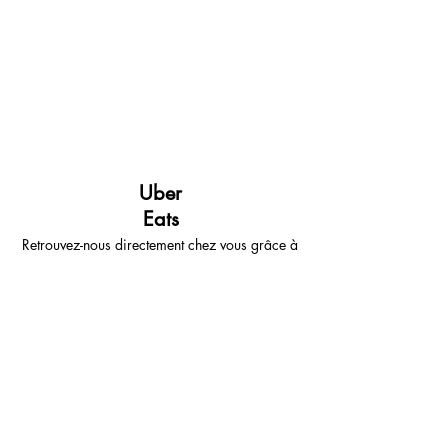
Uber
Eats
Retrouvez-nous directement chez vous grâce à
la livraison via les plateformes Uber-Eats et
Deliveroo.
En livraison sur Paris et proche couronne.
Commandez-maintenant !