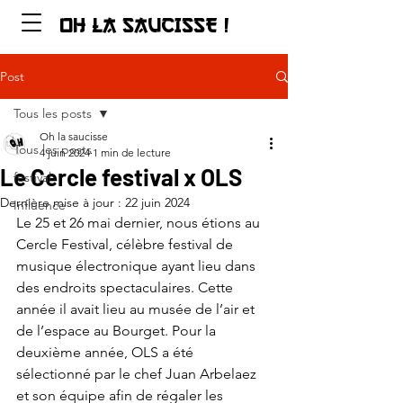
OH LA SAUCISSE !
Post
Tous les posts
Oh la saucisse
Tous les posts
4 juin 2024
1 min de lecture
Le Cercle festival x OLS
festival
Dernière mise à jour :
22 juin 2024
Influence
Le 25 et 26 mai dernier, nous étions au 
Cercle Festival, célèbre festival de 
musique électronique ayant lieu dans 
des endroits spectaculaires. Cette 
année il avait lieu au musée de l’air et 
de l’espace au Bourget. Pour la 
deuxième année, OLS a été 
sélectionné par le chef Juan Arbelaez 
et son équipe afin de régaler les 